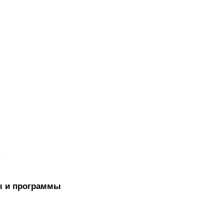
а
ы и программы