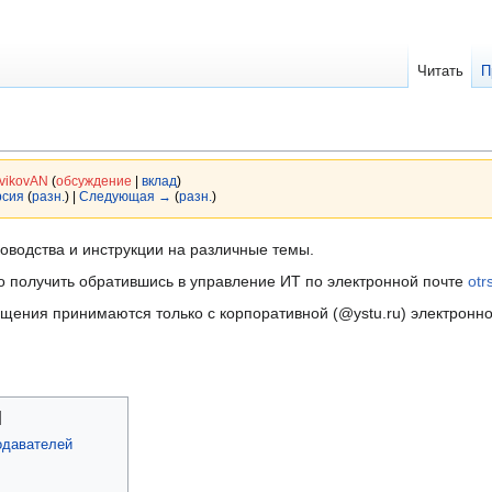
Читать
П
vikovAN
(
обсуждение
|
вклад
)
рсия
(
разн.
) |
Следующая →
(
разн.
)
ководства и инструкции на различные темы.
получить обратившись в управление ИТ по электронной почте
otr
ения принимаются только с корпоративной (@ystu.ru) электронн
одавателей