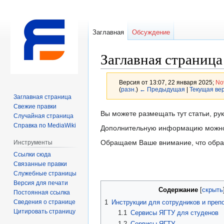
Заглавная
Обсуждение
Заглавная страница
Версия от 13:07, 22 января 2025;
No
(
разн.
)
← Предыдущая
|
Текущая ве
Заглавная страница
Свежие правки
Перейти
Перейти
Вы можете размещать тут статьи, ру
Случайная страница
к
к
Справка по MediaWiki
Дополнительную информацию можно 
навигации
поиску
Обращаем Ваше внимание, что обращ
Инструменты
Ссылки сюда
Связанные правки
Служебные страницы
Версия для печати
Содержание
Постоянная ссылка
Сведения о странице
1
Инструкции для сотрудников и преп
Цитировать страницу
1.1
Сервисы ЯГТУ для студенов
1.2
Сервисы ЯГТУ