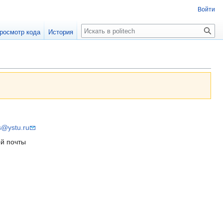
Войти
Поиск
росмотр кода
История
s@ystu.ru
ой почты