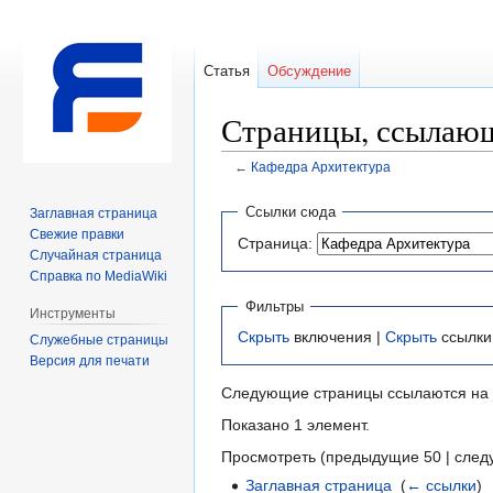
Статья
Обсуждение
Страницы, ссылающ
←
Кафедра Архитектура
Перейти
Перейти
Ссылки сюда
Заглавная страница
к
к
Свежие правки
Страница:
навигации
поиску
Случайная страница
Справка по MediaWiki
Фильтры
Инструменты
Скрыть
включения |
Скрыть
ссылки
Служебные страницы
Версия для печати
Следующие страницы ссылаются на
Показано 1 элемент.
Просмотреть (предыдущие 50 | след
Заглавная страница
‎
(
← ссылки
)